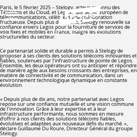
Paris, le 5 février 2025
– Stelogy, acteur reconnu des
Télécoms et du Cloud, et Legos, opérateur européen de
télécommunications, célèbrent une collaboration
fructueuse. Depuis plus de dix ans, Stelogy renouvelle sa
confiance envers Legos pour la fourniture de services de
voix fixes et mobiles en France, malgré les évolutions
structurelles du secteur.
Ce partenariat solide et durable a permis à Stelogy de
proposer à ses clients des solutions télécoms innovantes et
fiables, soutenues par l'infrastructure de pointe de Legos.
Ensemble, les deux opérateurs ont su anticiper et répondre
de manière agile aux besoins croissants des entreprises, en
matière de connectivité et de communication, dans un
environnement technologique dynamique en constante
évolution.
«
Depuis plus de dix ans, notre partenariat avec Legos
repose sur une confiance mutuelle et une vision commune
de l'innovation. Grâce à leur expertise et à leur
infrastructure performante, nous sommes en mesure
d’offrir à nos clients des solutions télécoms fiables,
évolutives et adaptées aux nouveaux défis du marché.
»,
déclare
Guillaume Du Roure, Directeur Général du groupe
Stelogy.