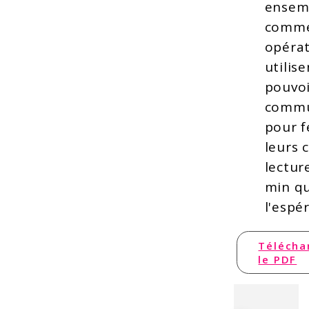
ensem
comme
opéra
utilise
pouvoi
commu
pour f
leurs 
lectur
min qu
l'espér
Télécha
le PDF