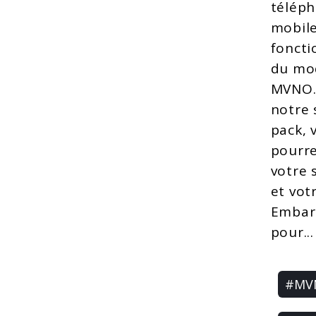
téléph
mobile
fonct
du mo
MVNO.
notre 
pack, 
pourre
votre 
et votr
Embar
pour...
#MV