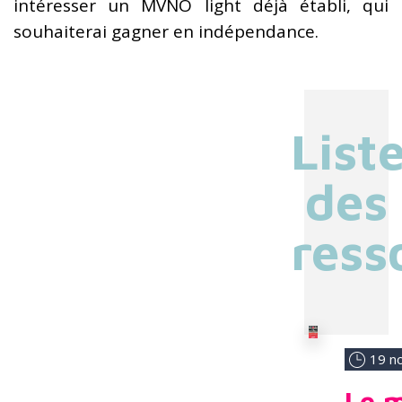
intéresser un MVNO light déjà établi, qui
souhaiterai gagner en indépendance.
List
des
ress
19 n
Le m