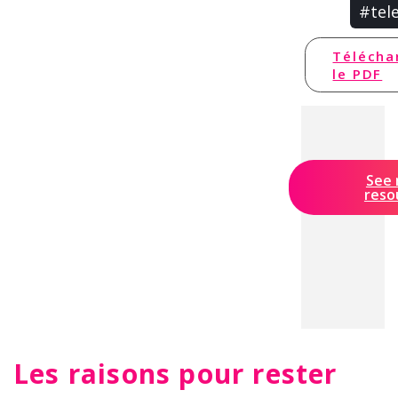
#tel
Télécha
le PDF
See
reso
Les raisons pour rester