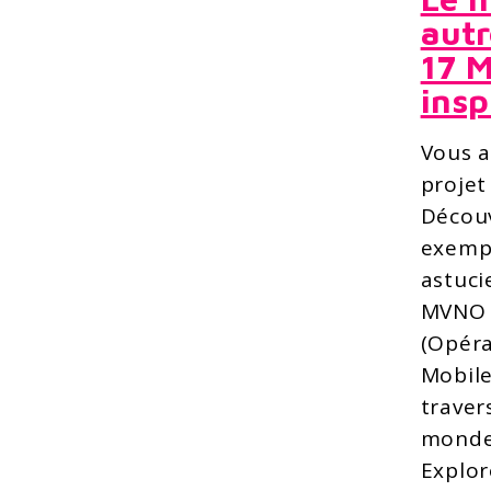
aut
17 
insp
Vous a
projet
Décou
exemp
astuci
MVNO
(Opér
Mobile
traver
monde
Explo