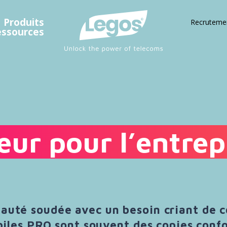
Produits
Recruteme
essources
eur pour l’entrep
auté soudée avec un besoin criant de 
obiles PRO sont souvent des copies conf