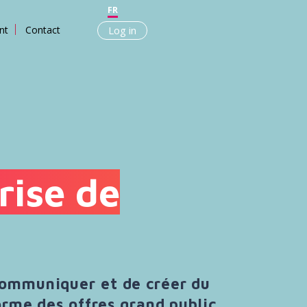
FR
nt
Contact
Log in
rise de
communiquer et de créer du
orme des offres grand public.