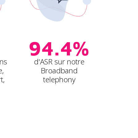
94.4%
ons
d'ASR sur notre
e,
Broadband
t,
telephony