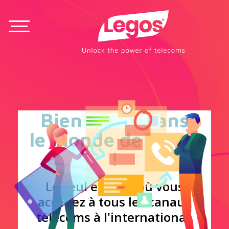
Bienvenue dans
le monde de Legos
!
Le seul endroit où vous
accédez à tous les canaux
télécoms à l'international.