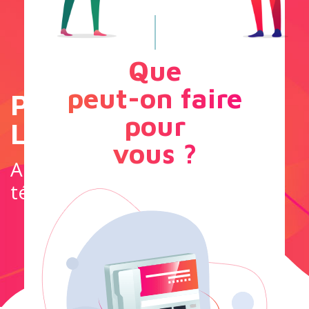
Que
peut-on faire
Penser Global, Agir
pour
Local
vous ?
Aller au-delà des frontières
télécoms