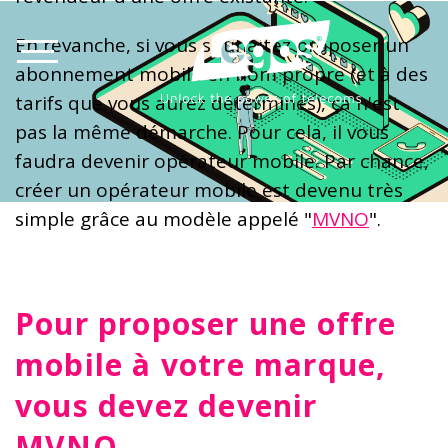
En revanche, si vous souhaitez proposer un
abonnement mobile en nom propre (et à des
tarifs que vous aurez déterminés), ça n'est
pas la même démarche. Pour cela, il vous
faudra devenir opérateur mobile. Par chance,
créer un opérateur mobile est devenu très
simple grâce au modèle appelé "
MVNO
".
Pour proposer une offre
mobile à votre marque,
vous devez devenir
MVNO.