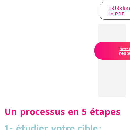
Télécha
le PDF
See
reso
Un processus en 5 étapes
1- étudier votre cible: