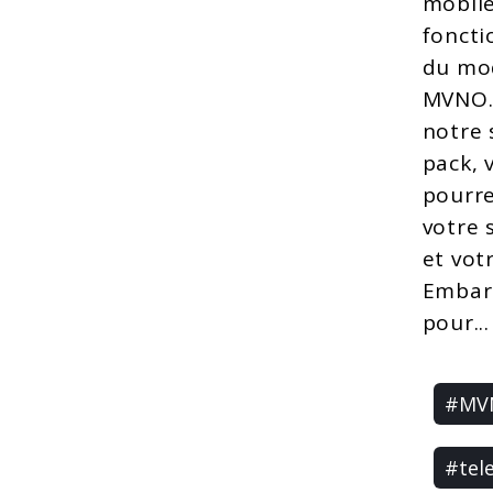
mobile
fonct
du mo
MVNO.
notre 
pack, 
pourre
votre 
et votr
Embar
pour...
#MV
#tel