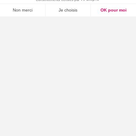
Services Voix
Services SMS
Services Mobiles
Communication unifiée