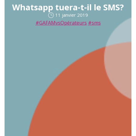
Whatsapp tuera-t-il le SMS?
11 janvier 2019
#GAFAMvsOpérateurs
#sms