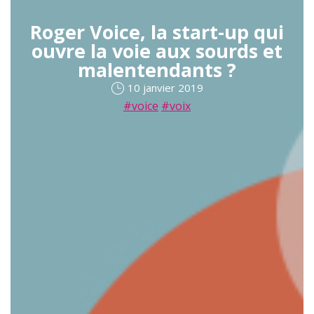
Roger Voice, la start-up qui
ouvre la voie aux sourds et
malentendants ?
10 janvier 2019
#voice
#voix