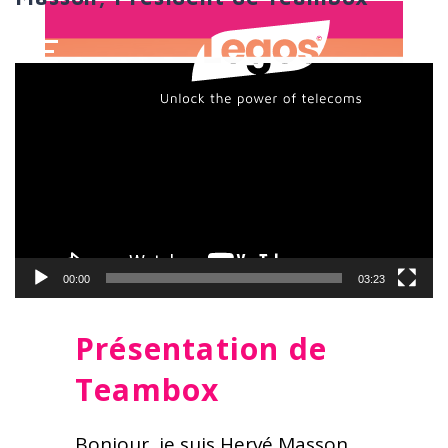
Lecteur
vidéo
00:00
03:23
Présentation de
Teambox
Bonjour, je suis Hervé Masson,