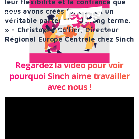
leur flexibilité et la confiance que
nous avons créés font d’eux un
véritable partenaire de long terme.
» - Christophe Collier, Directeur
Régional Europe Centrale chez Sinch
Regardez la vidéo pour voir
pourquoi Sinch aime travailler
avec nous !
Lecteur
vidéo