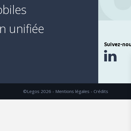
biles
 unifiée
Suivez-no
©Legos 2026 -
Mentions légales
-
Crédits