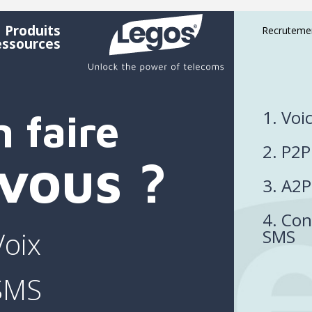
Produits
Recruteme
essources
1. Voi
 faire
2. P2
vous ?
3. A2
4. Con
SMS
Voix
 SMS