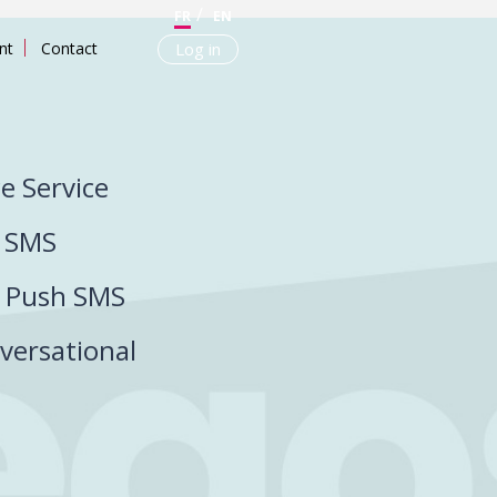
FR
EN
nt
Contact
Log in
ce Service
P SMS
P Push SMS
versational