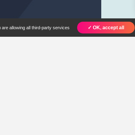
are allowing all third-party services
✓ OK, accept all
1. Voi
2. P2
 faire
3. A2
4. Con
vous ?
SMS