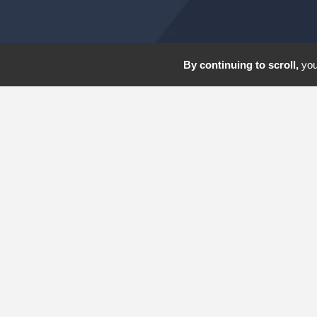
By continuing to scroll,
you 
Que peut-on
pour 