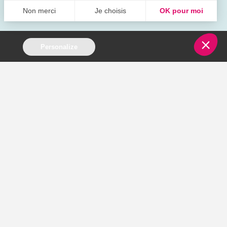
Personalize
ce Service
P SMS
P Push SMS
versational