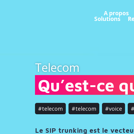
A propos
Solutions
R
Telecom
Qu’est-ce q
#telecom
#telecom
#voice
#
Le SIP trunking est le vecteu