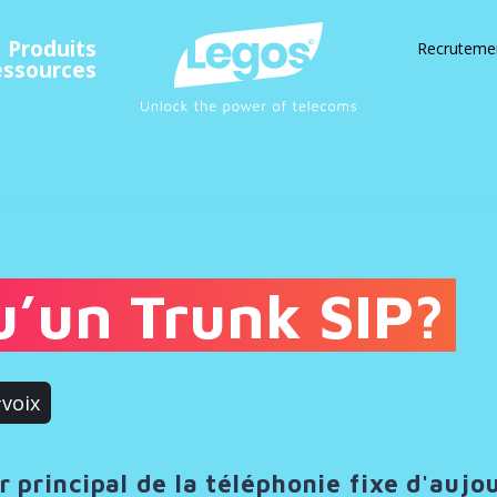
Produits
Recruteme
essources
u’un Trunk SIP?
voix
r principal de la téléphonie fixe d'aujo