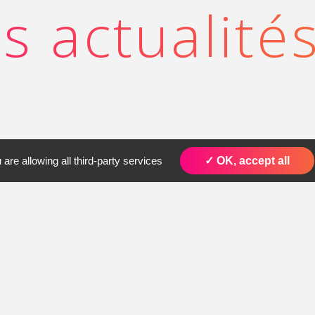
s actualité
are allowing all third-party services
✓ OK, accept all