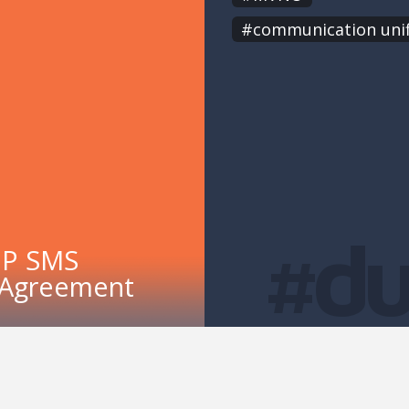
#communication unif
#d
2P SMS
l Agreement