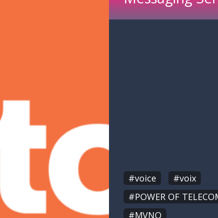
#voice
#voix
#POWER OF TELECO
#MVNO