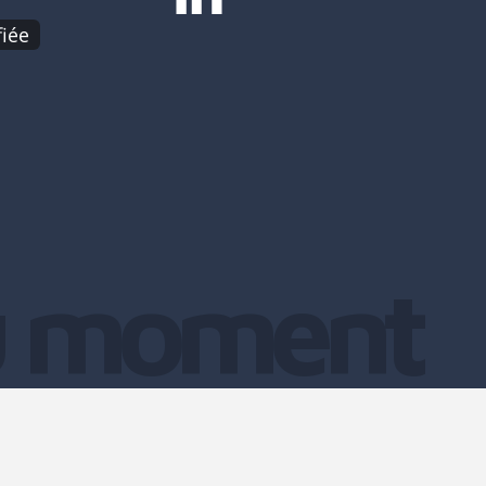
iée
u moment