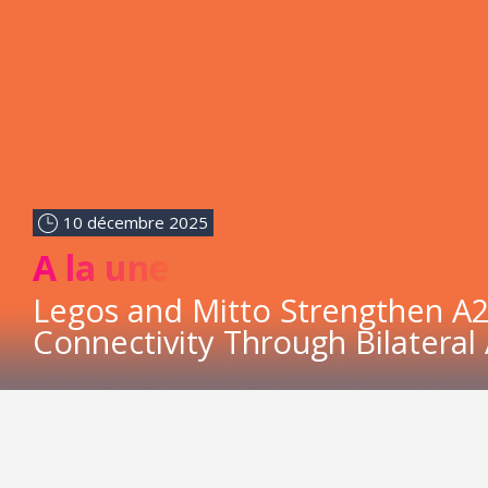
10 décembre 2025
A la une
Legos and Mitto Strengthen A
Connectivity Through Bilatera