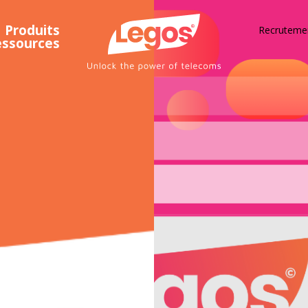
Produits
Recruteme
essources